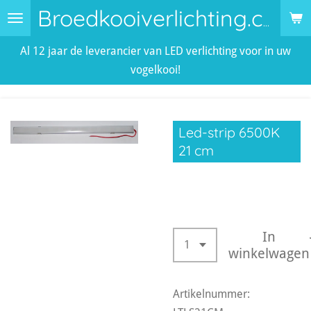
Ga
Broedkooiverlichting.com
direct
Al 12 jaar de leverancier van LED verlichting voor in uw
naar
vogelkooi!
de
hoofdinhoud
Led-strip 6500K
21 cm
€ 4,50
In
winkelwagen
Artikelnummer: